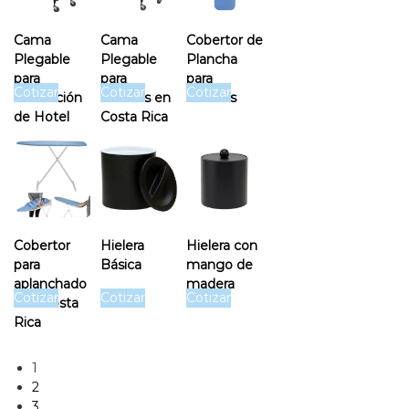
Cama
Cama
Cobertor de
Plegable
Plegable
Plancha
para
para
para
Cotizar
Cotizar
Cotizar
Habitación
Hoteles en
Hoteles
de Hotel
Costa Rica
Cobertor
Hielera
Hielera con
para
Básica
mango de
aplanchado
madera
Cotizar
Cotizar
Cotizar
r en Costa
Rica
1
2
3