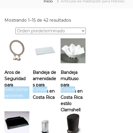
Inicio
Artículos de Habitación para Hoteles
e
l
e
Mostrando 1–15 de 42 resultados
r
o
s
Aros de
Bandeja de
Bandeja
Seguridad
amenidade
multiuso
para
s para
para
Seleccionar
Cotizar
Cotizar
Perchas de
hoteles en
hoteles en
opciones
Hotel
Costa Rica
Costa Rica
estilo
Clamshell