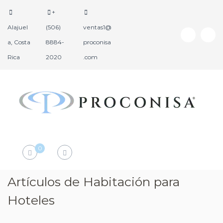
+
Alajuel
(506)
ventas1@
a, Costa
8884-
proconisa
Rica
2020
.com
P
P
r
r
o
o
d
c
0
u
o
c
n
t
i
Artículos de Habitación para
o
s
s
Hoteles
a
H
o
t