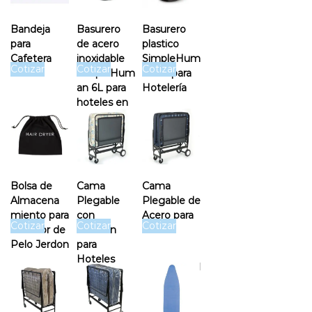
Bandeja
Basurero
Basurero
para
de acero
plastico
Cafetera
inoxidable
SimpleHum
Cotizar
Cotizar
Cotizar
Jerdon
SimpleHum
an 6L para
an 6L para
Hotelería
hoteles en
Costa Rica
Bolsa de
Cama
Cama
Almacena
Plegable
Plegable de
miento para
con
Acero para
Cotizar
Cotizar
Cotizar
Secador de
Colchón
Hotel
Pelo Jerdon
para
Hoteles