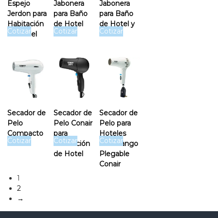
Espejo
Jabonera
Jabonera
Jerdon para
para Baño
para Baño
Habitación
de Hotel
de Hotel y
Cotizar
Cotizar
Cotizar
de Hotel
Airbnb
Secador de
Secador de
Secador de
Pelo
Pelo Conair
Pelo para
Compacto
para
Hoteles
Cotizar
Cotizar
Cotizar
Conair
Habitación
con Mango
de Hotel
Plegable
Conair
1
2
→