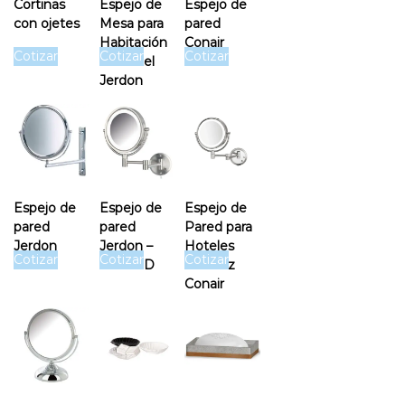
Cortinas
Espejo de
Espejo de
con ojetes
Mesa para
pared
Habitación
Conair
Cotizar
Cotizar
Cotizar
de Hotel
Jerdon
Espejo de
Espejo de
Espejo de
pared
pared
Pared para
Jerdon
Jerdon –
Hoteles
Cotizar
Cotizar
Cotizar
Luz LED
con Luz
Conair