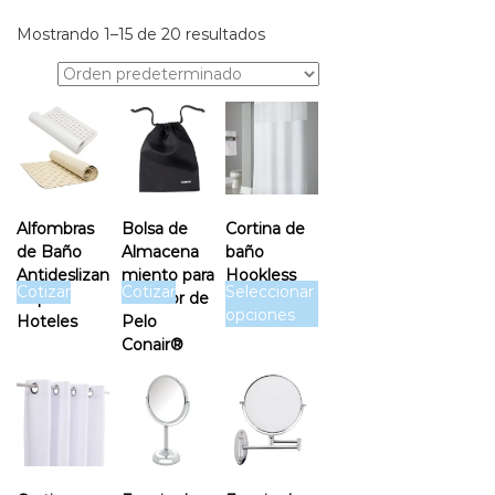
e
Mostrando 1–15 de 20 resultados
l
e
r
o
s
Alfombras
Bolsa de
Cortina de
de Baño
Almacena
baño
Antideslizan
miento para
Hookless
Cotizar
Cotizar
Seleccionar
te para
Secador de
opciones
Hoteles
Pelo
Conair®