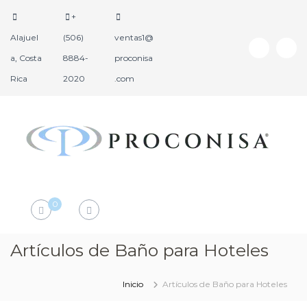
+
Alajuel
(506)
ventas1@
a, Costa
8884-
proconisa
Rica
2020
.com
P
P
r
r
o
o
d
c
0
u
o
c
n
t
i
Artículos de Baño para Hoteles
o
s
s
a
H
Inicio
Artículos de Baño para Hoteles
o
t