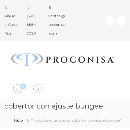
+
Alajuel
(506)
ventas1@
a, Costa
8884-
proconisa
Rica
2020
.com
P
P
r
r
o
o
d
c
0
u
o
c
n
t
i
cobertor con ajuste bungee
o
s
s
a
H
Inicio
Productos etiquetados “cobertor con ajuste bungee”
o
t