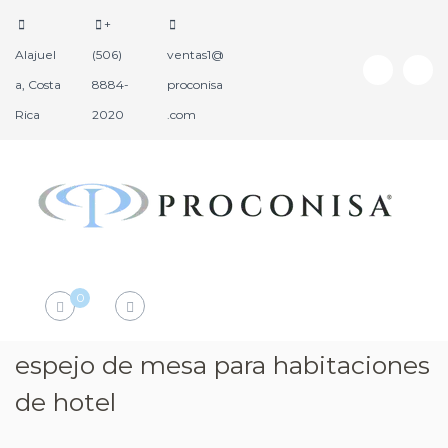
+
Alajuel
(506)
ventas1@
a, Costa
8884-
proconisa
Rica
2020
.com
P
P
r
r
o
o
d
c
0
u
o
c
n
t
i
espejo de mesa para habitaciones
o
s
s
de hotel
a
H
o
t