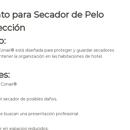
o para Secador de Pelo
ección
o:
onair® está diseñada para proteger y guardar secadores
ntener la organización en las habitaciones de hotel.
es:
 Conair®.
 el secador de posibles daños.
ue buscan una presentación profesional.
or en espacios reducidos.