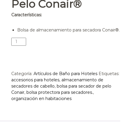
Pelo Conair®
o
s
Características:
Bolsa de almacenamiento para secadora Conair®.
Categoría:
Artículos de Baño para Hoteles
Etiquetas:
accesorios para hoteles
,
almacenamiento de
secadores de cabello
,
bolsa para secador de pelo
Conair
,
bolsa protectora para secadores.
,
organización en habitaciones