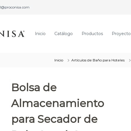
1@proconisa.com
Inicio
Catálogo
Productos
Proyecto
P
P
r
r
o
o
d
c
Inicio
Artículos de Baño para Hoteles
u
o
c
n
t
i
o
Bolsa de
s
s
a
H
o
Almacenamiento
t
e
para Secador de
l
e
r