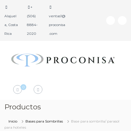
+
Alajuel
(506)
ventas1@
a, Costa
8884-
proconisa
Rica
2020
.com
P
P
r
r
o
o
d
c
0
u
o
c
n
t
i
Productos
o
s
s
a
H
Inicio
Bases para Sombrillas
Base para sombrilla/ parasol
o
para hoteles
t