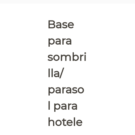
e
l
e
Base
r
o
para
s
sombri
lla/
paraso
l para
hotele