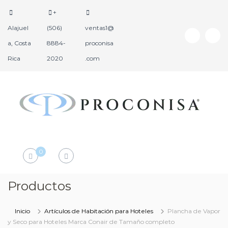
+
Alajuel
(506)
ventas1@
a, Costa
8884-
proconisa
Rica
2020
.com
P
P
r
r
o
o
d
c
0
u
o
c
n
t
i
Productos
o
s
s
a
H
Inicio
Artículos de Habitación para Hoteles
Plancha de Vapor
o
y Seco para Hoteles Marca Conair de Tamaño completo
t