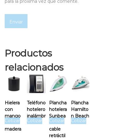
para la próxima vez que comente.
Productos
relacionados
Hielera
Teléfono
Plancha
Plancha
con
hotelero
hotelera
Hamilto
mango
inalámbr
Sunbea
n Beach
Cotizar
Cotizar
Cotizar
Cotizar
de
ico
m de
madera
cable
retráctil