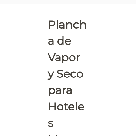
e
l
e
Planch
r
o
a de
s
Vapor
y Seco
para
Hotele
s