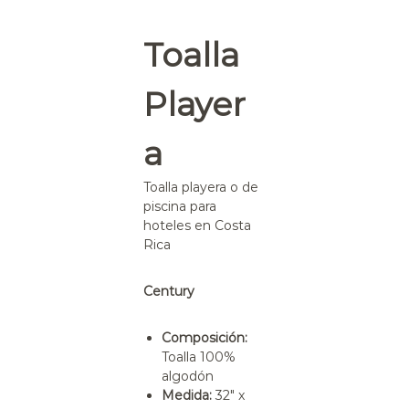
e
l
Toalla
e
r
Player
o
s
a
Toalla playera o de
piscina para
hoteles en Costa
Rica
Century
Composición:
Toalla 100%
algodón
Medida:
32″ x