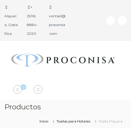
+
Alajuel
(506)
ventas1@
a, Costa
8884-
proconisa
Rica
2020
.com
P
P
r
r
o
o
d
c
0
u
o
c
n
t
i
Productos
o
s
s
a
H
Inicio
Toallas para Hoteles
Toalla Playera
o
t