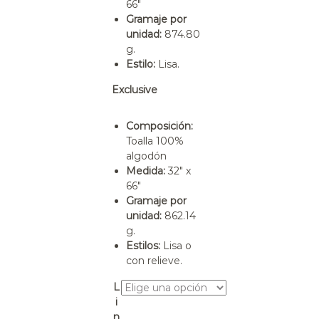
66″
Gramaje por
unidad:
874.80
g.
Estilo:
Lisa.
Exclusive
Composición:
Toalla 100%
algodón
Medida:
32″ x
66″
Gramaje por
unidad:
862.14
g.
Estilos:
Lisa o
con relieve.
L
i
n