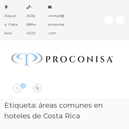
+
Alajuel
(506)
ventas1@
a, Costa
8884-
proconisa
Rica
2020
.com
P
P
r
r
o
o
d
c
0
u
o
c
n
t
i
Etiqueta:
áreas comunes en
o
s
s
hoteles de Costa Rica
a
H
o
t