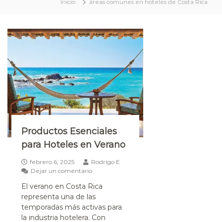
Inicio
áreas comunes en hoteles de Costa Rica
e
l
e
r
o
s
Productos Esenciales
para Hoteles en Verano
febrero 6, 2025
Rodrigo E
Dejar un comentario
El verano en Costa Rica
representa una de las
temporadas más activas para
la industria hotelera. Con