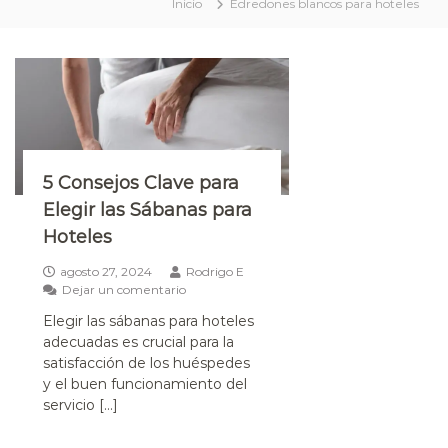
Inicio
Edredones blancos para hoteles
e
l
e
r
o
s
5 Consejos Clave para
Elegir las Sábanas para
Hoteles
agosto 27, 2024
Rodrigo E
Dejar un comentario
Elegir las sábanas para hoteles
adecuadas es crucial para la
satisfacción de los huéspedes
y el buen funcionamiento del
servicio […]