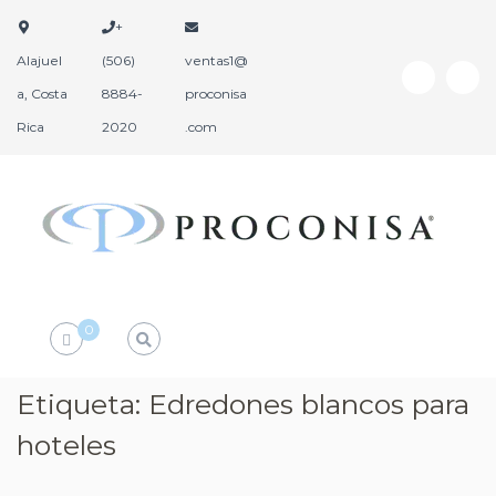
+
Alajuel
(506)
ventas1@
a, Costa
8884-
proconisa
Rica
2020
.com
P
P
r
r
o
o
d
c
0
u
o
c
n
t
i
Etiqueta:
Edredones blancos para
o
s
s
hoteles
a
H
o
t